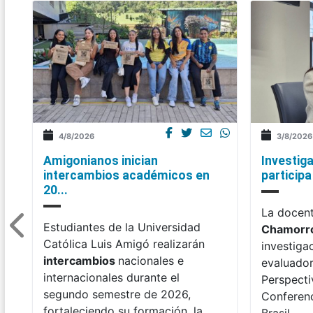
4/8/2026
3/8/2026
Amigonianos inician
Investig
intercambios académicos en
participa
20...
La docen
Estudiantes de la Universidad
Chamorr
Católica Luis Amigó realizarán
investiga
intercambios
nacionales e
evaluadora
internacionales durante el
Perspecti
segundo semestre de 2026,
Conferenc
fortaleciendo su formación, la
Brasil.