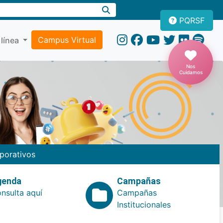
PQRSF
Campus Virtual
 línea
Nos
Cuidamos
porativos
genda
Campañas
nsulta aquí
Campañas
Institucionales