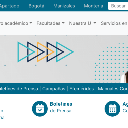
Buscar
Apartadó
Bogotá
Manizales
Montería
ro académico
Facultades
Nuestra U
Servicios en
letínes de Prensa
|
Campañas
|
Efemérides
|
Manuales Cor
Boletines
A
ón
de Prensa
Co
ria