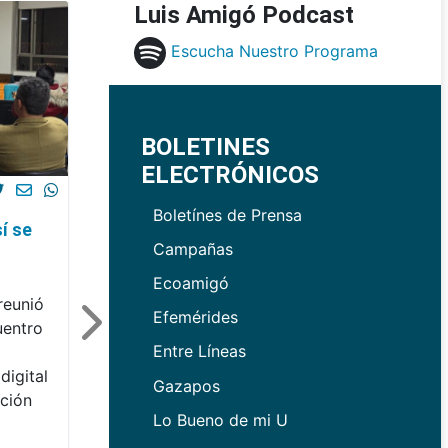
Luis Amigó Podcast
Escucha Nuestro Programa
BOLETINES
ELECTRÓNICOS
Boletínes de Prensa
í se
Campañas
Ecoamigó
reunió
Efemérides
uentro
Entre Líneas
digital
Gazapos
ación
Lo Bueno de mi U