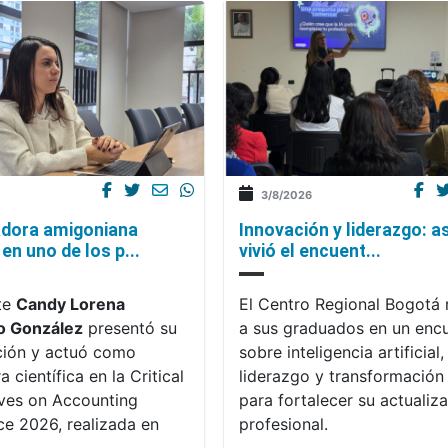
3/8/2026
Innovación y liderazgo: as
adora amigoniana
vivió el encuent...
 en uno de los p...
El Centro Regional Bogotá 
te
Candy Lorena
a sus graduados en un enc
o González
presentó su
sobre inteligencia artificial,
ción y actuó como
liderazgo y transformación 
 científica en la Critical
para fortalecer su actualiz
ves on Accounting
profesional.
e 2026, realizada en