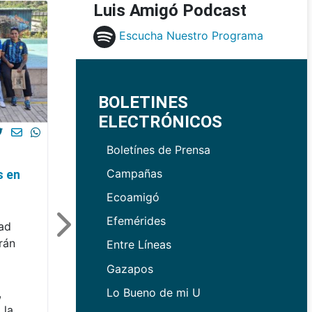
Luis Amigó Podcast
Escucha Nuestro Programa
BOLETINES
ELECTRÓNICOS
Boletínes de Prensa
Campañas
s en
Ecoamigó
Efemérides
dad
rán
Entre Líneas
Gazapos
Lo Bueno de mi U
,
 la