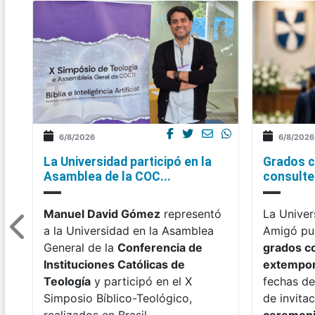
6/8/2026
6/8/2026
La Universidad participó en la
Grados c
Asamblea de la COC...
consulte 
Manuel David Gómez
representó
La Univer
a la Universidad en la Asamblea
Amigó pub
General de la
Conferencia de
grados c
Instituciones Católicas de
extempo
Teología
y participó en el X
fechas de
Simposio Bíblico-Teológico,
de invitac
realizados en Brasil.
ceremon