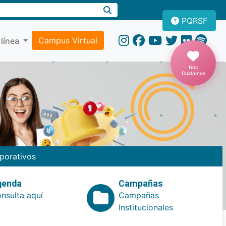
PQRSF
Campus Virtual
 línea
Nos
Cuidamos
porativos
genda
Campañas
nsulta aquí
Campañas
Institucionales