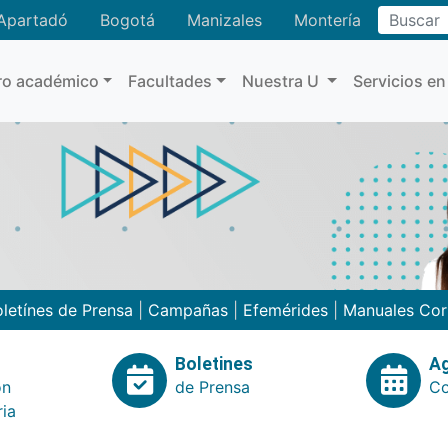
Buscar
Apartadó
Bogotá
Manizales
Montería
ro académico
Facultades
Nuestra U
Servicios en
letínes de Prensa
|
Campañas
|
Efemérides
|
Manuales Cor
Boletines
A
ón
de Prensa
Co
ria