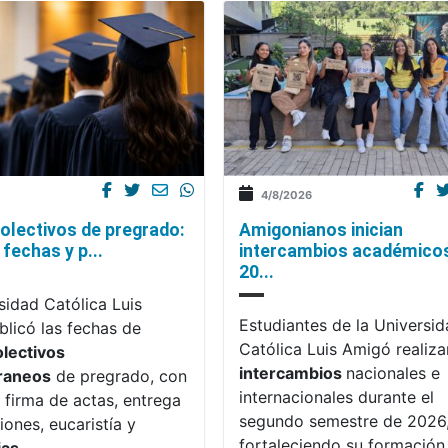
4/8/2026
olectivos de pregrado:
Amigonianos inician
fechas y p...
intercambios académico
20...
sidad Católica Luis
Estudiantes de la Universi
licó las fechas de
Católica Luis Amigó realiza
olectivos
intercambios
nacionales e
raneos
de pregrado, con
internacionales durante el
 firma de actas, entrega
segundo semestre de 2026
iones, eucaristía y
fortaleciendo su formación,
ias
.