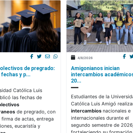
4/8/2026
olectivos de pregrado:
Amigonianos inician
fechas y p...
intercambios académico
20...
sidad Católica Luis
Estudiantes de la Universi
licó las fechas de
Católica Luis Amigó realiza
olectivos
intercambios
nacionales e
raneos
de pregrado, con
internacionales durante el
 firma de actas, entrega
segundo semestre de 2026
iones, eucaristía y
fortaleciendo su formación,
ias
.