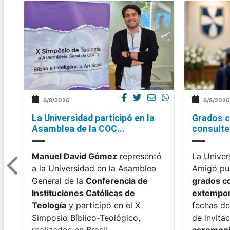
6/8/2026
6/8/2026
La Universidad participó en la
Grados c
Asamblea de la COC...
consulte 
Manuel David Gómez
representó
La Univer
a la Universidad en la Asamblea
Amigó pub
General de la
Conferencia de
grados c
Instituciones Católicas de
extempo
Teología
y participó en el X
fechas de
Simposio Bíblico-Teológico,
de invitac
realizados en Brasil.
ceremon