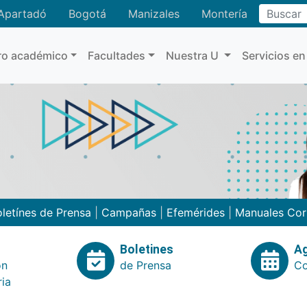
Buscar
Apartadó
Bogotá
Manizales
Montería
ro académico
Facultades
Nuestra U
Servicios en
letínes de Prensa
|
Campañas
|
Efemérides
|
Manuales Cor
Boletines
A
ón
de Prensa
Co
ria