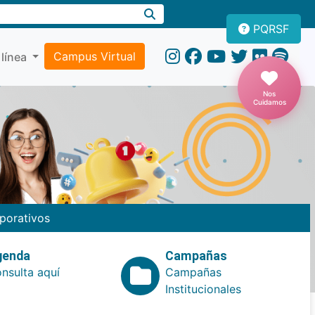
PQRSF
Campus Virtual
 línea
Nos
Cuidamos
porativos
genda
Campañas
nsulta aquí
Campañas
Institucionales