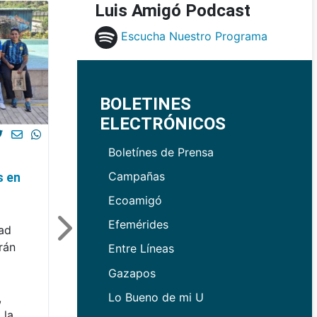
Luis Amigó Podcast
Escucha Nuestro Programa
BOLETINES
ELECTRÓNICOS
Boletínes de Prensa
Campañas
s en
Ecoamigó
Efemérides
dad
rán
Entre Líneas
Gazapos
Lo Bueno de mi U
,
 la