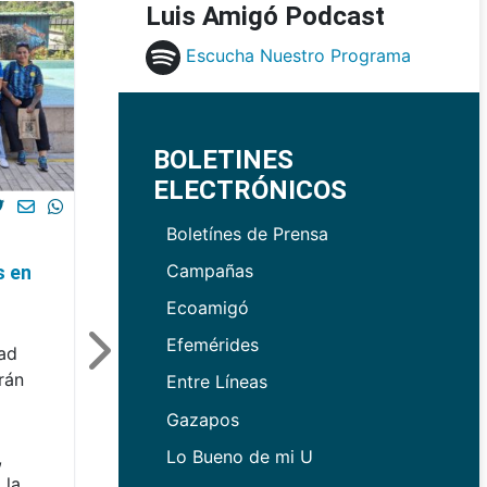
Luis Amigó Podcast
Escucha Nuestro Programa
BOLETINES
ELECTRÓNICOS
Boletínes de Prensa
Campañas
s en
Ecoamigó
Efemérides
dad
rán
Entre Líneas
Gazapos
Lo Bueno de mi U
,
 la