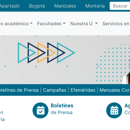
Buscar
Apartadó
Bogotá
Manizales
Montería
ro académico
Facultades
Nuestra U
Servicios en
letínes de Prensa
|
Campañas
|
Efemérides
|
Manuales Cor
Boletines
A
ón
de Prensa
Co
ria