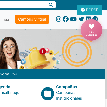
PQRSF
Campus Virtual
 línea
Nos
Cuidamos
porativos
genda
Campañas
nsulta aquí
Campañas
Institucionales