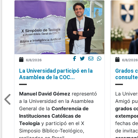
6/8/2026
6/8/2026
La Universidad participó en la
Grados c
Asamblea de la COC...
consulte 
Manuel David Gómez
representó
La Univer
a la Universidad en la Asamblea
Amigó pub
General de la
Conferencia de
grados c
Instituciones Católicas de
extempo
Teología
y participó en el X
fechas de
Simposio Bíblico-Teológico,
de invitac
realizados en Brasil.
ceremon