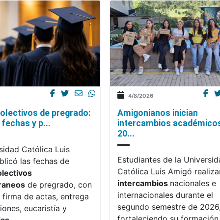
4/8/2026
olectivos de pregrado:
Amigonianos inician
fechas y p...
intercambios académico
20...
sidad Católica Luis
Estudiantes de la Universi
licó las fechas de
Católica Luis Amigó realiza
olectivos
intercambios
nacionales e
raneos
de pregrado, con
internacionales durante el
 firma de actas, entrega
segundo semestre de 2026
iones, eucaristía y
fortaleciendo su formación,
ias
.