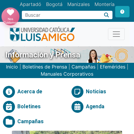
Apartadó
Bogotá
Manizales
Montería
Buscar
Nos
Cuidamos
Información y Prensa
Inicio
|
Boletínes de Prensa
|
Campañas
|
Efemérides
|
Manuales Corporativos
Acerca de
Noticias
Boletines
Agenda
Campañas