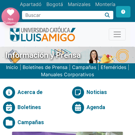
Apartadó
Bogotá
Manizales
Montería
Buscar
Nos
Cuidamos
Información y Prensa
Inicio
|
Boletínes de Prensa
|
Campañas
|
Efemérides
|
Manuales Corporativos
Acerca de
Noticias
Boletines
Agenda
Campañas