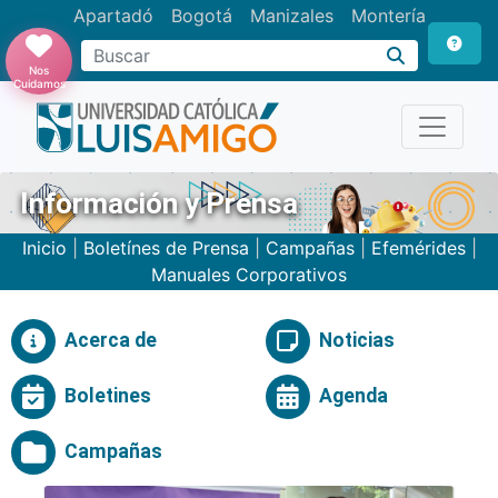
Apartadó
Bogotá
Manizales
Montería
Buscar
Nos
Cuidamos
Información y Prensa
Inicio
|
Boletínes de Prensa
|
Campañas
|
Efemérides
|
Manuales Corporativos
Acerca de
Noticias
Boletines
Agenda
Campañas