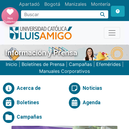
Apartadó
Bogotá
Manizales
Montería
Buscar
Nos
Cuidamos
Información y Prensa
Inicio
|
Boletínes de Prensa
|
Campañas
|
Efemérides
|
Manuales Corporativos
Acerca de
Noticias
Boletines
Agenda
Campañas