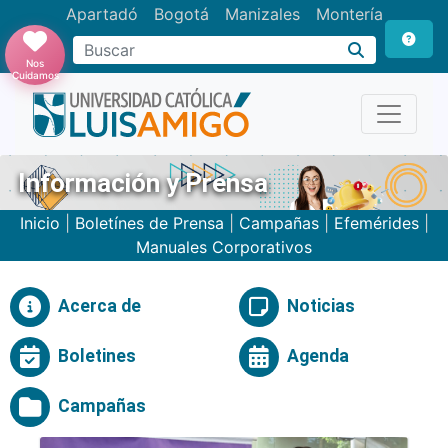
Apartadó
Bogotá
Manizales
Montería
Buscar
Nos
Cuidamos
Información y Prensa
Inicio
|
Boletínes de Prensa
|
Campañas
|
Efemérides
|
Manuales Corporativos
Acerca de
Noticias
Boletines
Agenda
Campañas