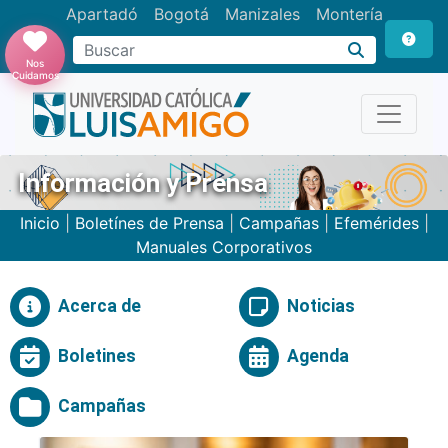
Apartadó
Bogotá
Manizales
Montería
Buscar
Nos
Cuidamos
Información y Prensa
Inicio
|
Boletínes de Prensa
|
Campañas
|
Efemérides
|
Manuales Corporativos
Acerca de
Noticias
Boletines
Agenda
Campañas