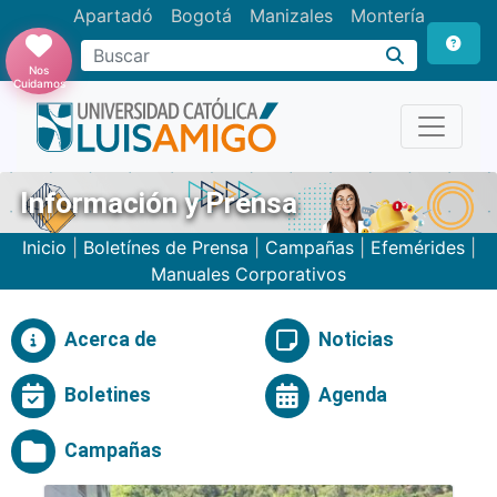
Apartadó
Bogotá
Manizales
Montería
Buscar
Nos
Cuidamos
Información y Prensa
Inicio
|
Boletínes de Prensa
|
Campañas
|
Efemérides
|
Manuales Corporativos
Acerca de
Noticias
Boletines
Agenda
Campañas