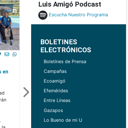
Luis Amigó Podcast
Escucha Nuestro Programa
BOLETINES
ELECTRÓNICOS
Boletínes de Prensa
Campañas
s en
Ecoamigó
Efemérides
dad
rán
Entre Líneas
Gazapos
Lo Bueno de mi U
,
 la