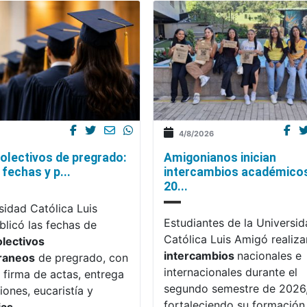
4/8/2026
olectivos de pregrado:
Amigonianos inician
fechas y p...
intercambios académico
20...
sidad Católica Luis
Estudiantes de la Universi
licó las fechas de
Católica Luis Amigó realiza
olectivos
intercambios
nacionales e
raneos
de pregrado, con
internacionales durante el
 firma de actas, entrega
segundo semestre de 2026
iones, eucaristía y
fortaleciendo su formación,
ias
.