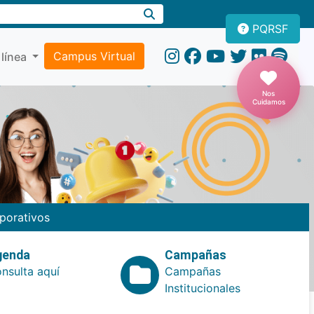
PQRSF
Campus Virtual
 línea
Nos
Cuidamos
porativos
genda
Campañas
nsulta aquí
Campañas
Institucionales