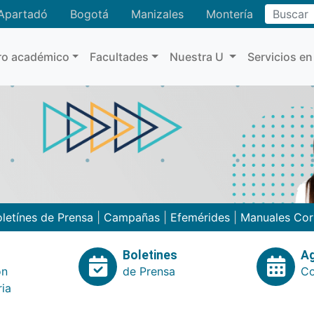
Buscar
Apartadó
Bogotá
Manizales
Montería
ro académico
Facultades
Nuestra U
Servicios en
letínes de Prensa
|
Campañas
|
Efemérides
|
Manuales Cor
Boletines
A
ón
de Prensa
Co
ria