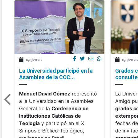
6/8/2026
6/8/2026
La Universidad participó en la
Grados c
Asamblea de la COC...
consulte 
Manuel David Gómez
representó
La Univer
a la Universidad en la Asamblea
Amigó pub
General de la
Conferencia de
grados c
Instituciones Católicas de
extempo
Teología
y participó en el X
fechas de
Simposio Bíblico-Teológico,
de invitac
realizados en Brasil.
ceremon