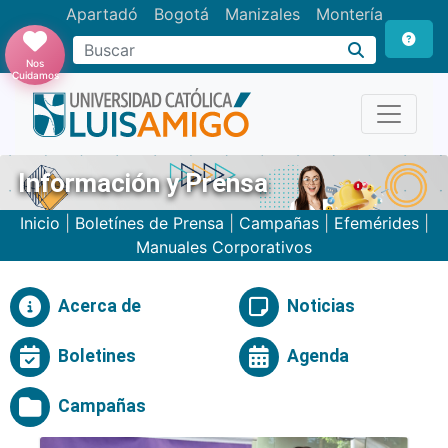
Apartadó
Bogotá
Manizales
Montería
Buscar
Nos
Cuidamos
Información y Prensa
Inicio
|
Boletínes de Prensa
|
Campañas
|
Efemérides
|
Manuales Corporativos
Acerca de
Noticias
Boletines
Agenda
Campañas