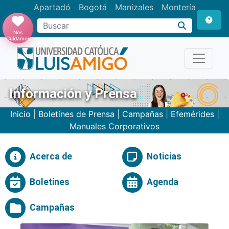
Apartadó
Bogotá
Manizales
Montería
Buscar
Nos
Cuidamos
Información y Prensa
Inicio
|
Boletínes de Prensa
|
Campañas
|
Efemérides
|
Manuales Corporativos
Acerca de
Noticias
Boletines
Agenda
Campañas