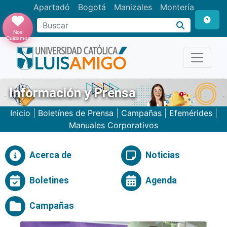
Apartadó
Bogotá
Manizales
Montería
Buscar
Nos
Cuidamos
Información y Prensa
Inicio
|
Boletínes de Prensa
|
Campañas
|
Efemérides
|
Manuales Corporativos
Acerca de
Noticias
Boletines
Agenda
Campañas