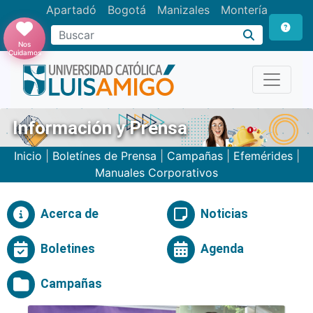
Apartadó
Bogotá
Manizales
Montería
Buscar
Nos
Cuidamos
Información y Prensa
Inicio
|
Boletínes de Prensa
|
Campañas
|
Efemérides
|
Manuales Corporativos
Acerca de
Noticias
Boletines
Agenda
Campañas