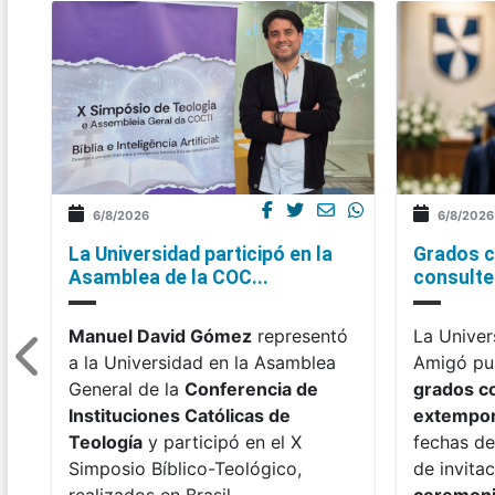
6/8/2026
6/8/2026
La Universidad participó en la
Grados c
Asamblea de la COC...
consulte 
Manuel David Gómez
representó
La Univer
a la Universidad en la Asamblea
Amigó pub
General de la
Conferencia de
grados c
Instituciones Católicas de
extempo
Teología
y participó en el X
fechas de
Simposio Bíblico-Teológico,
de invitac
realizados en Brasil.
ceremon