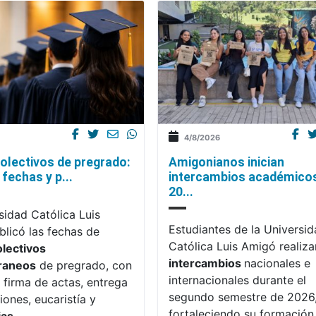
4/8/2026
olectivos de pregrado:
Amigonianos inician
fechas y p...
intercambios académico
20...
sidad Católica Luis
Estudiantes de la Universi
licó las fechas de
Católica Luis Amigó realiza
olectivos
intercambios
nacionales e
raneos
de pregrado, con
internacionales durante el
 firma de actas, entrega
segundo semestre de 2026
iones, eucaristía y
fortaleciendo su formación,
ias
.