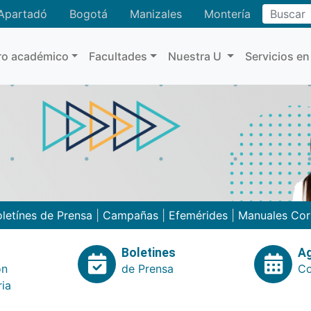
Buscar
Apartadó
Bogotá
Manizales
Montería
ro académico
Facultades
Nuestra U
Servicios en
letínes de Prensa
|
Campañas
|
Efemérides
|
Manuales Cor
Boletines
A
ón
de Prensa
Co
ria