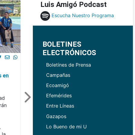
Luis Amigó Podcast
Escucha Nuestro Programa
BOLETINES
ELECTRÓNICOS
Boletínes de Prensa
Campañas
s en
Ecoamigó
Efemérides
dad
rán
Entre Líneas
Gazapos
Lo Bueno de mi U
,
 la