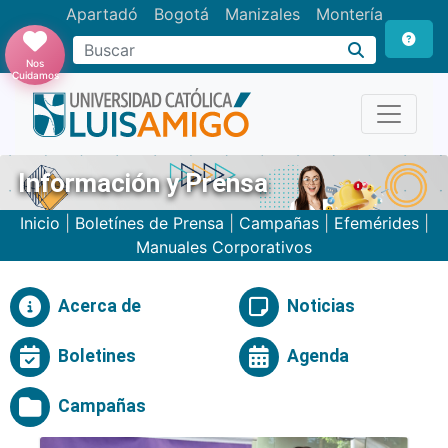
Apartadó
Bogotá
Manizales
Montería
Buscar
Nos
Cuidamos
Información y Prensa
Inicio
|
Boletínes de Prensa
|
Campañas
|
Efemérides
|
Manuales Corporativos
Acerca de
Noticias
Boletines
Agenda
Campañas