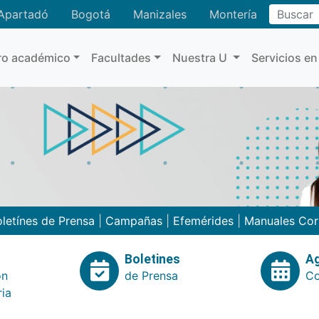
Buscar
Apartadó
Bogotá
Manizales
Montería
ro académico
Facultades
Nuestra U
Servicios en
letínes de Prensa
|
Campañas
|
Efemérides
|
Manuales Cor
Boletines
A
ón
de Prensa
Co
ria