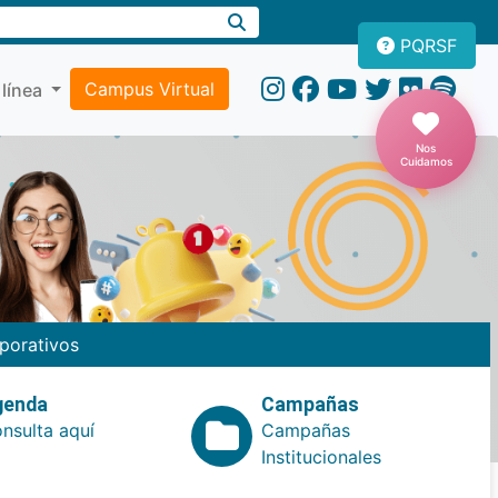
PQRSF
Campus Virtual
 línea
Nos
Cuidamos
porativos
genda
Campañas
nsulta aquí
Campañas
Institucionales