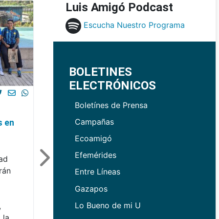
Luis Amigó Podcast
Escucha Nuestro Programa
BOLETINES
ELECTRÓNICOS
Boletínes de Prensa
Campañas
s en
Ecoamigó
Efemérides
dad
rán
Entre Líneas
Gazapos
Lo Bueno de mi U
,
 la