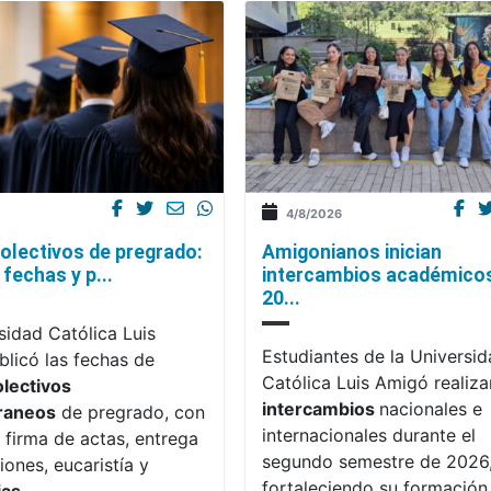
4/8/2026
olectivos de pregrado:
Amigonianos inician
fechas y p...
intercambios académico
20...
sidad Católica Luis
Estudiantes de la Universi
licó las fechas de
Católica Luis Amigó realiza
olectivos
intercambios
nacionales e
raneos
de pregrado, con
internacionales durante el
 firma de actas, entrega
segundo semestre de 2026
iones, eucaristía y
fortaleciendo su formación,
ias
.