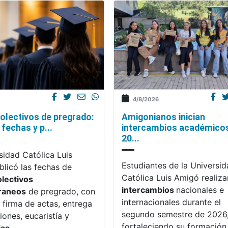
4/8/2026
olectivos de pregrado:
Amigonianos inician
fechas y p...
intercambios académico
20...
sidad Católica Luis
Estudiantes de la Universi
licó las fechas de
Católica Luis Amigó realiza
olectivos
intercambios
nacionales e
raneos
de pregrado, con
internacionales durante el
 firma de actas, entrega
segundo semestre de 2026
iones, eucaristía y
fortaleciendo su formación,
ias
.