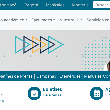
Buscar
Apartadó
Bogotá
Manizales
Montería
ro académico
Facultades
Nuestra U
Servicios en
letínes de Prensa
|
Campañas
|
Efemérides
|
Manuales Cor
Boletines
A
ón
de Prensa
Co
ria