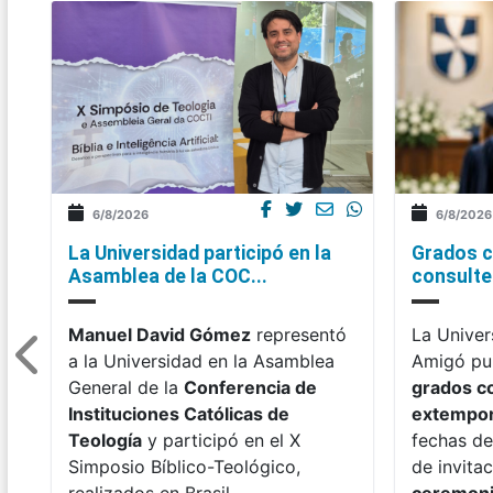
6/8/2026
6/8/2026
La Universidad participó en la
Grados c
Asamblea de la COC...
consulte 
Manuel David Gómez
representó
La Univer
a la Universidad en la Asamblea
Amigó pub
General de la
Conferencia de
grados c
Instituciones Católicas de
extempo
Teología
y participó en el X
fechas de
Simposio Bíblico-Teológico,
de invitac
realizados en Brasil.
ceremon