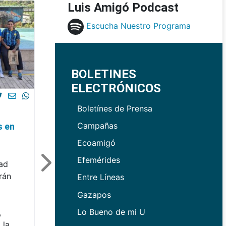
Luis Amigó Podcast
Escucha Nuestro Programa
BOLETINES
ELECTRÓNICOS
Boletínes de Prensa
Campañas
s en
Ecoamigó
Efemérides
dad
rán
Entre Líneas
Gazapos
Lo Bueno de mi U
,
 la