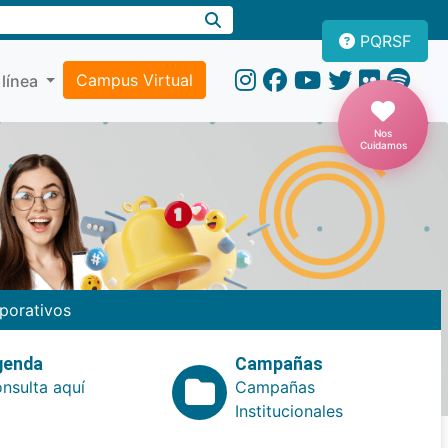
PQRSF
Campus Virtual
 línea
Nos
Cuidamos
porativos
genda
Campañas
nsulta aquí
Campañas
Institucionales