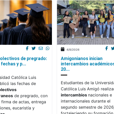
4/8/2026
olectivos de pregrado:
Amigonianos inician
fechas y p...
intercambios académico
20...
sidad Católica Luis
Estudiantes de la Universi
licó las fechas de
Católica Luis Amigó realiza
olectivos
intercambios
nacionales e
raneos
de pregrado, con
internacionales durante el
 firma de actas, entrega
segundo semestre de 2026
iones, eucaristía y
fortaleciendo su formación,
ias
.