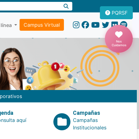
PQRSF
Campus Virtual
 línea
Nos
Cuidamos
porativos
genda
Campañas
nsulta aquí
Campañas
Institucionales