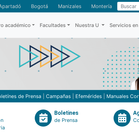
Buscar
Apartadó
Bogotá
Manizales
Montería
ro académico
Facultades
Nuestra U
Servicios en
letínes de Prensa
|
Campañas
|
Efemérides
|
Manuales Cor
Boletines
A
ón
de Prensa
Co
ria