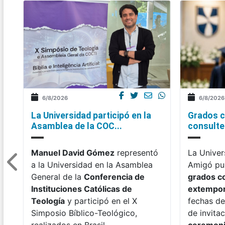
6/8/2026
6/8/2026
La Universidad participó en la
Grados c
Asamblea de la COC...
consulte 
Manuel David Gómez
representó
La Univer
a la Universidad en la Asamblea
Amigó pub
General de la
Conferencia de
grados c
Instituciones Católicas de
extempo
Teología
y participó en el X
fechas de
Simposio Bíblico-Teológico,
de invitac
realizados en Brasil.
ceremon