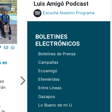
Luis Amigó Podcast
Escucha Nuestro Programa
BOLETINES
ELECTRÓNICOS
Boletínes de Prensa
Campañas
s en
Ecoamigó
Efemérides
dad
rán
Entre Líneas
Gazapos
Lo Bueno de mi U
,
 la