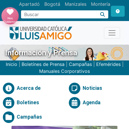
Apartadó
Bogotá
Manizales
Montería
Buscar
Nos
Cuidamos
Información y Prensa
Inicio
|
Boletínes de Prensa
|
Campañas
|
Efemérides
|
Manuales Corporativos
Acerca de
Noticias
Boletines
Agenda
Campañas