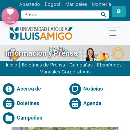
Apartadó
Bogotá
Manizales
Montería
Buscar
Nos
Cuidamos
Información y Prensa
Inicio
|
Boletínes de Prensa
|
Campañas
|
Efemérides
|
Manuales Corporativos
Acerca de
Noticias
Boletines
Agenda
Campañas