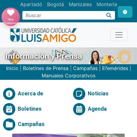
Apartadó
Bogotá
Manizales
Montería
Buscar
Nos
Cuidamos
Información y Prensa
Inicio
|
Boletínes de Prensa
|
Campañas
|
Efemérides
|
Manuales Corporativos
Acerca de
Noticias
Boletines
Agenda
Campañas