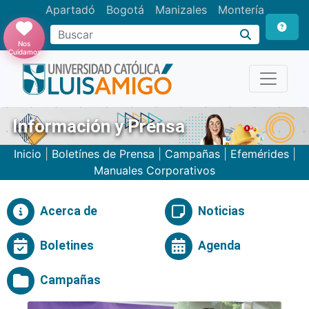
Apartadó
Bogotá
Manizales
Montería
Buscar
Nos
Cuidamos
Información y Prensa
Inicio
|
Boletínes de Prensa
|
Campañas
|
Efemérides
|
Manuales Corporativos
Acerca de
Noticias
Boletines
Agenda
Campañas