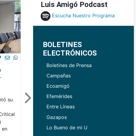
Luis Amigó Podcast
Escucha Nuestro Programa
BOLETINES
ELECTRÓNICOS
Boletínes de Prensa
a
Campañas
.
Ecoamigó
Efemérides
tó su
Entre Líneas
o
ritical
Gazapos
g
Lo Bueno de mi U
 en