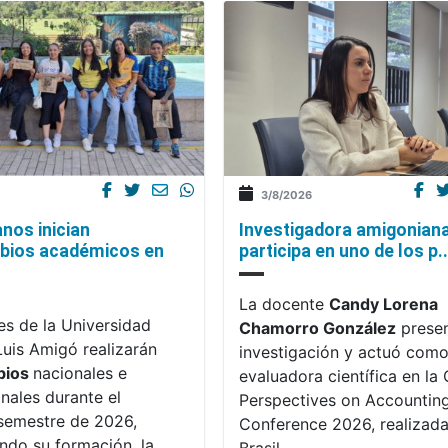
3/8/2026
nos inician
Investigadora amigonian
bios académicos en
participa en uno de los p..
La docente
Candy Lorena
es de la Universidad
Chamorro González
presen
Luis Amigó realizarán
investigación y actuó com
bios
nacionales e
evaluadora científica en la C
onales durante el
Perspectives on Accountin
semestre de 2026,
Conference 2026, realizada
endo su formación, la
Brasil.