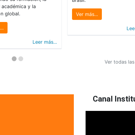
d
académica y la
n global.
Ver más...
..
Lee
Leer más...
Ver todas las
Canal Instit