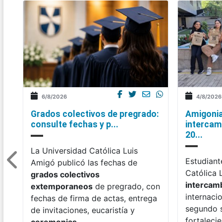
6/8/2026
4/8/2026
Grados colectivos de pregrado:
Amigonia
consulte fechas y p...
intercam
20...
La Universidad Católica Luis
Estudiant
Amigó publicó las fechas de
Católica 
grados colectivos
intercam
extemporaneos
de pregrado, con
internaci
fechas de firma de actas, entrega
segundo 
de invitaciones, eucaristía y
fortaleci
ceremonias
.