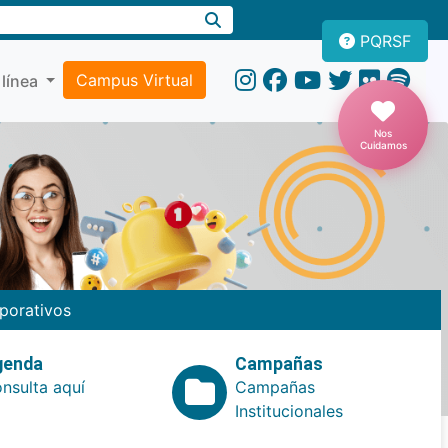
PQRSF
Campus Virtual
 línea
Nos
Cuidamos
porativos
genda
Campañas
nsulta aquí
Campañas
Institucionales