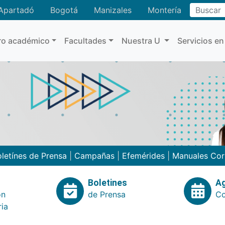
Buscar
Apartadó
Bogotá
Manizales
Montería
ro académico
Facultades
Nuestra U
Servicios en
letínes de Prensa
|
Campañas
|
Efemérides
|
Manuales Cor
Boletines
A
ón
de Prensa
Co
ria