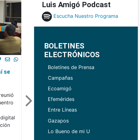
Luis Amigó Podcast
Escucha Nuestro Programa
BOLETINES
ELECTRÓNICOS
Boletínes de Prensa
í se
Campañas
Ecoamigó
reunió
Efemérides
uentro
Entre Líneas
digital
Gazapos
ación
Lo Bueno de mi U