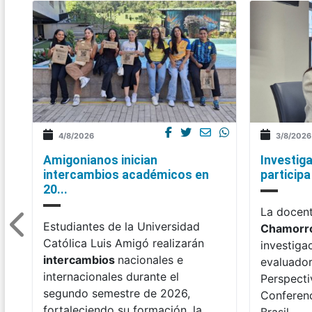
4/8/2026
3/8/2026
Amigonianos inician
Investig
intercambios académicos en
participa
20...
La docen
Estudiantes de la Universidad
Chamorr
Católica Luis Amigó realizarán
investiga
intercambios
nacionales e
evaluadora
internacionales durante el
Perspecti
segundo semestre de 2026,
Conferenc
fortaleciendo su formación, la
Brasil.