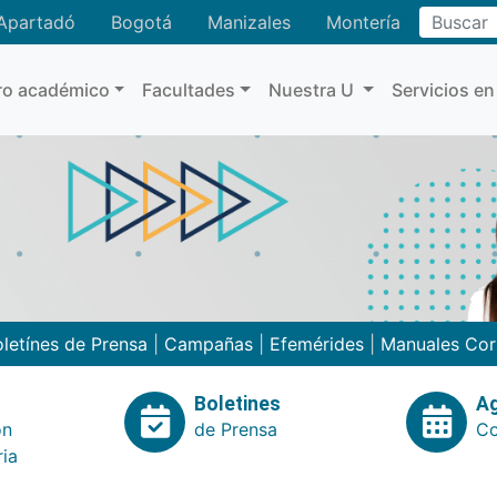
Buscar
Apartadó
Bogotá
Manizales
Montería
ro académico
Facultades
Nuestra U
Servicios en
letínes de Prensa
|
Campañas
|
Efemérides
|
Manuales Cor
Boletines
A
ón
de Prensa
Co
ria