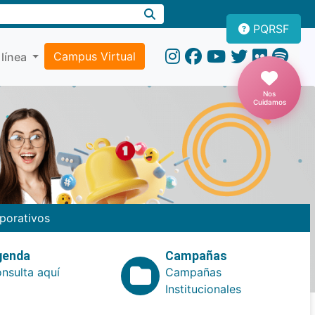
PQRSF
Campus Virtual
 línea
Nos
Cuidamos
porativos
genda
Campañas
nsulta aquí
Campañas
Institucionales