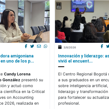
3/8/2026
Innovación y liderazgo: as
adora amigoniana
vivió el encuent...
 en uno de los p...
El Centro Regional Bogotá 
te
Candy Lorena
a sus graduados en un enc
o González
presentó su
sobre inteligencia artificial,
ción y actuó como
liderazgo y transformación 
 científica en la Critical
para fortalecer su actualiz
ves on Accounting
profesional.
e 2026, realizada en