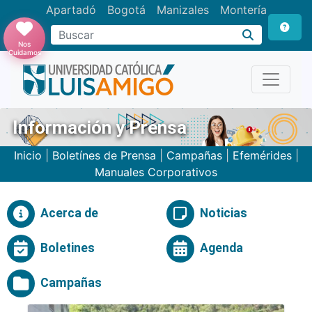
Apartadó
Bogotá
Manizales
Montería
Buscar
Nos
Cuidamos
Información y Prensa
Inicio
|
Boletínes de Prensa
|
Campañas
|
Efemérides
|
Manuales Corporativos
Acerca de
Noticias
Boletines
Agenda
Campañas