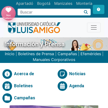
Apartadó
Bogotá
Manizales
Montería
Buscar
Nos
Cuidamos
Información y Prensa
Inicio
|
Boletínes de Prensa
|
Campañas
|
Efemérides
|
Manuales Corporativos
Acerca de
Noticias
Boletines
Agenda
Campañas