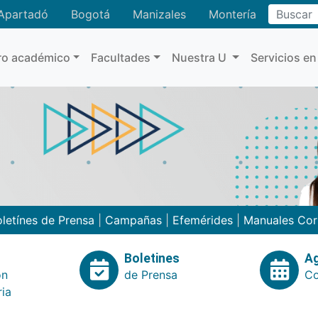
Buscar
Apartadó
Bogotá
Manizales
Montería
ro académico
Facultades
Nuestra U
Servicios en
letínes de Prensa
|
Campañas
|
Efemérides
|
Manuales Cor
Boletines
A
ón
de Prensa
Co
ria