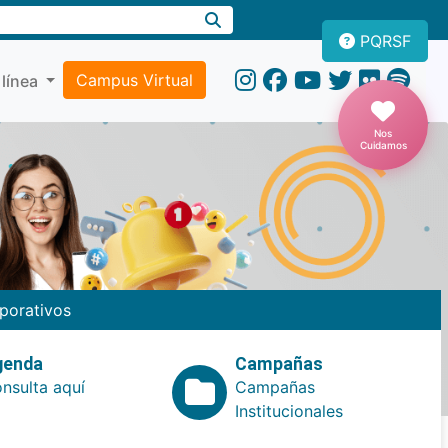
PQRSF
Campus Virtual
 línea
Nos
Cuidamos
porativos
genda
Campañas
nsulta aquí
Campañas
Institucionales