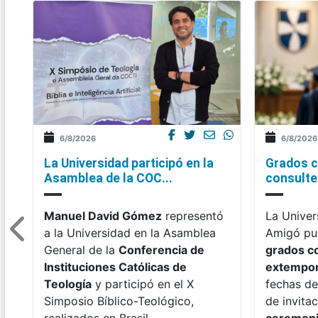
6/8/2026
6/8/2026
La Universidad participó en la
Grados c
Asamblea de la COC...
consulte 
Manuel David Gómez
representó
La Univer
a la Universidad en la Asamblea
Amigó pub
General de la
Conferencia de
grados c
Instituciones Católicas de
extempo
Teología
y participó en el X
fechas de
Simposio Bíblico-Teológico,
de invitac
realizados en Brasil.
ceremon