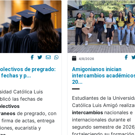
4/8/2026
olectivos de pregrado:
Amigonianos inician
fechas y p...
intercambios académico
20...
sidad Católica Luis
Estudiantes de la Universi
licó las fechas de
Católica Luis Amigó realiza
olectivos
intercambios
nacionales e
raneos
de pregrado, con
internacionales durante el
 firma de actas, entrega
segundo semestre de 2026
iones, eucaristía y
fortaleciendo su formación,
ias
.