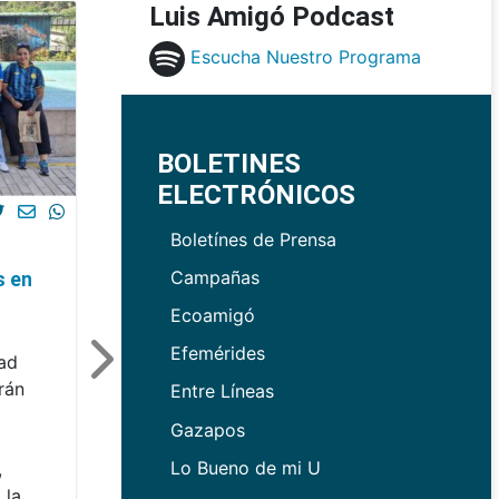
Luis Amigó Podcast
Escucha Nuestro Programa
BOLETINES
ELECTRÓNICOS
Boletínes de Prensa
Campañas
s en
Ecoamigó
Efemérides
dad
rán
Entre Líneas
Gazapos
Lo Bueno de mi U
,
 la