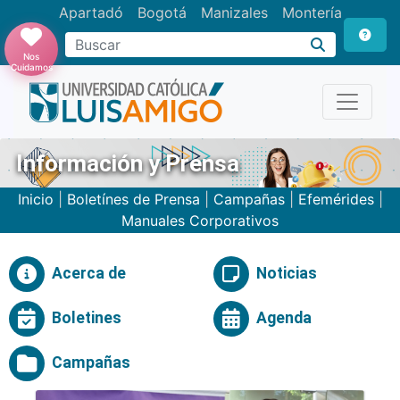
Apartadó
Bogotá
Manizales
Montería
Buscar
Nos
Cuidamos
Información y Prensa
Inicio
|
Boletínes de Prensa
|
Campañas
|
Efemérides
|
Manuales Corporativos
Acerca de
Noticias
Boletines
Agenda
Campañas