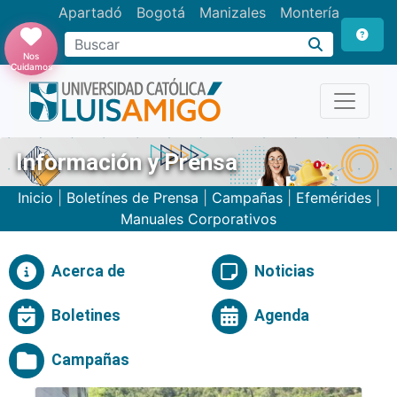
Apartadó
Bogotá
Manizales
Montería
Buscar
Nos
Cuidamos
Información y Prensa
Inicio
|
Boletínes de Prensa
|
Campañas
|
Efemérides
|
Manuales Corporativos
Acerca de
Noticias
Boletines
Agenda
Campañas