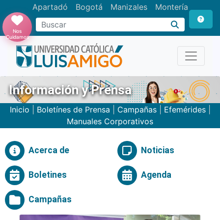
Apartadó
Bogotá
Manizales
Montería
Buscar
Nos
Cuidamos
Información y Prensa
Inicio
|
Boletínes de Prensa
|
Campañas
|
Efemérides
|
Manuales Corporativos
Acerca de
Noticias
Boletines
Agenda
Campañas