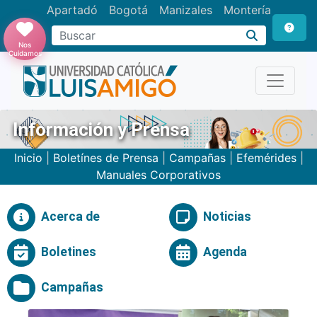
Apartadó
Bogotá
Manizales
Montería
Buscar
Nos
Cuidamos
Información y Prensa
Inicio
|
Boletínes de Prensa
|
Campañas
|
Efemérides
|
Manuales Corporativos
Acerca de
Noticias
Boletines
Agenda
Campañas