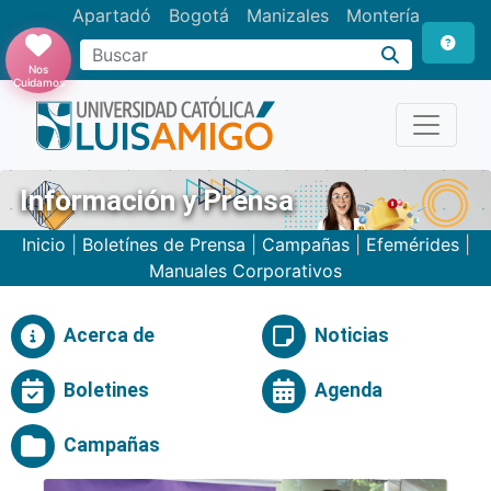
Apartadó
Bogotá
Manizales
Montería
Buscar
Nos
Cuidamos
Información y Prensa
Inicio
|
Boletínes de Prensa
|
Campañas
|
Efemérides
|
Manuales Corporativos
Acerca de
Noticias
Boletines
Agenda
Campañas