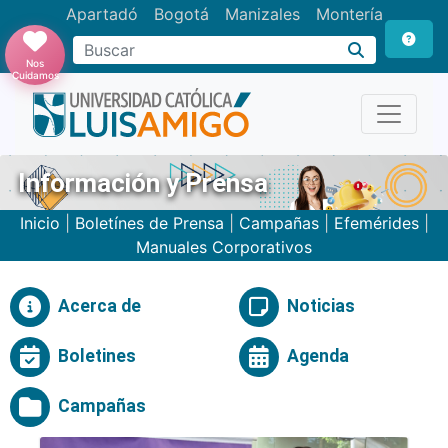
Apartadó
Bogotá
Manizales
Montería
Buscar
Nos
Cuidamos
Información y Prensa
Inicio
|
Boletínes de Prensa
|
Campañas
|
Efemérides
|
Manuales Corporativos
Acerca de
Noticias
Boletines
Agenda
Campañas