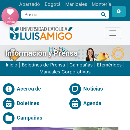
Apartadó
Bogotá
Manizales
Montería
Buscar
Nos
Cuidamos
Información y Prensa
Inicio
|
Boletínes de Prensa
|
Campañas
|
Efemérides
|
Manuales Corporativos
Acerca de
Noticias
Boletines
Agenda
Campañas