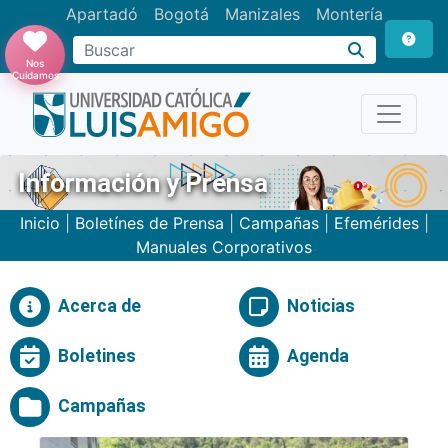
Apartadó
Bogotá
Manizales
Montería
Buscar
Nos
Cuidamos
Información y Prensa
Inicio
|
Boletínes de Prensa
|
Campañas
|
Efemérides
|
Manuales Corporativos
Acerca de
Noticias
Boletines
Agenda
Campañas