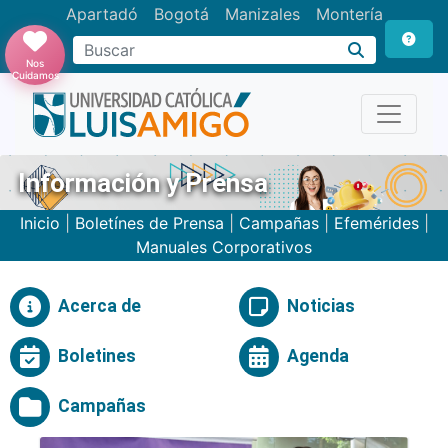
Apartadó
Bogotá
Manizales
Montería
Buscar
Nos
Cuidamos
Información y Prensa
Inicio
|
Boletínes de Prensa
|
Campañas
|
Efemérides
|
Manuales Corporativos
Acerca de
Noticias
Boletines
Agenda
Campañas