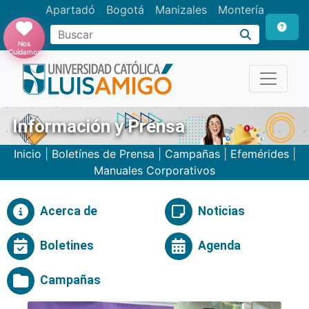
Apartadó
Bogotá
Manizales
Montería
Buscar
Nos
Cuidamos
Información y Prensa
Inicio
|
Boletínes de Prensa
|
Campañas
|
Efemérides
|
Manuales Corporativos
Acerca de
Noticias
Boletines
Agenda
Campañas