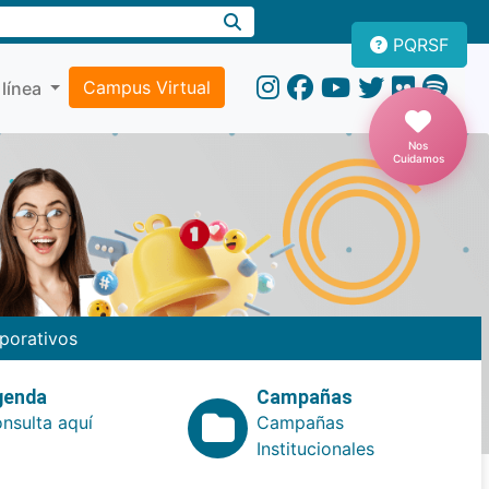
PQRSF
Campus Virtual
 línea
Nos
Cuidamos
porativos
genda
Campañas
nsulta aquí
Campañas
Institucionales