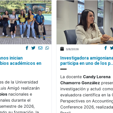
3/8/2026
nos inician
Investigadora amigonian
bios académicos en
participa en uno de los p..
La docente
Candy Lorena
es de la Universidad
Chamorro González
presen
Luis Amigó realizarán
investigación y actuó com
bios
nacionales e
evaluadora científica en la C
onales durante el
Perspectives on Accountin
semestre de 2026,
Conference 2026, realizada
endo su formación, la
Brasil.