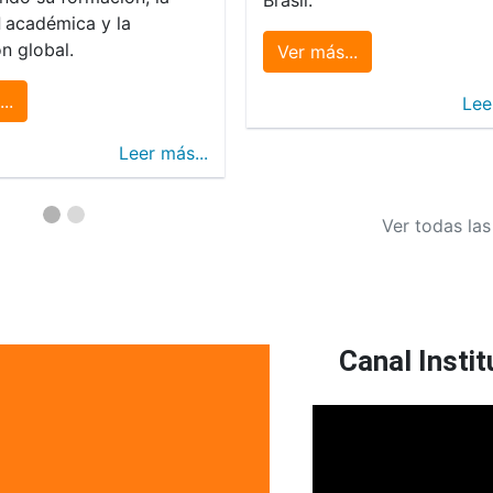
d
académica y la
n global.
Ver más...
..
Lee
Leer más...
Ver todas las
Canal Instit