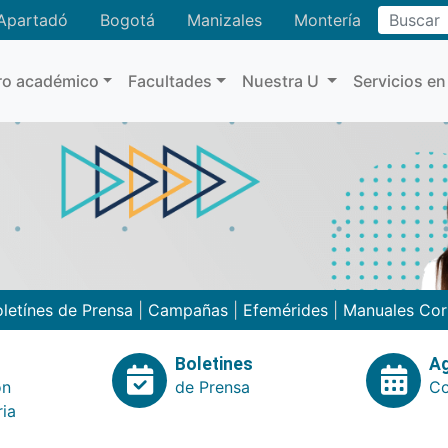
Buscar
Apartadó
Bogotá
Manizales
Montería
ro académico
Facultades
Nuestra U
Servicios en
letínes de Prensa
|
Campañas
|
Efemérides
|
Manuales Cor
Boletines
A
ón
de Prensa
Co
ria