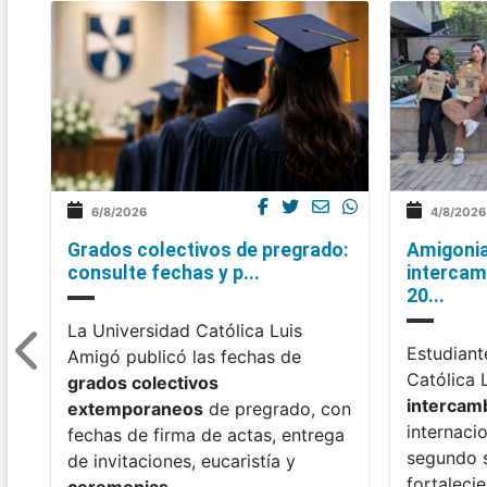
6/8/2026
4/8/2026
Grados colectivos de pregrado:
Amigonia
consulte fechas y p...
intercam
20...
La Universidad Católica Luis
Estudiant
Amigó publicó las fechas de
Católica 
grados colectivos
intercam
extemporaneos
de pregrado, con
internaci
fechas de firma de actas, entrega
segundo 
de invitaciones, eucaristía y
fortaleci
ceremonias
.