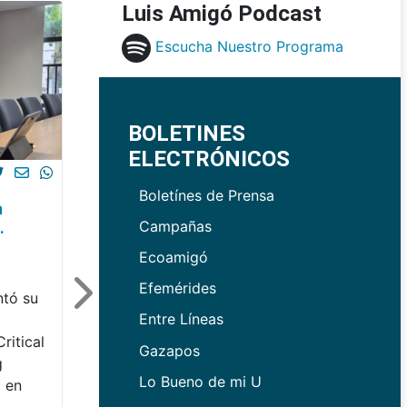
Luis Amigó Podcast
Escucha Nuestro Programa
BOLETINES
ELECTRÓNICOS
Boletínes de Prensa
a
Campañas
.
Ecoamigó
Efemérides
tó su
Entre Líneas
o
ritical
Gazapos
g
Lo Bueno de mi U
 en