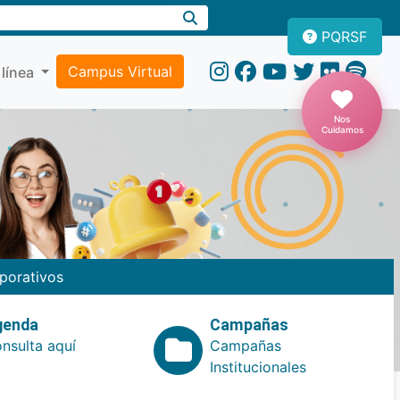
PQRSF
Campus Virtual
 línea
Nos
Cuidamos
porativos
genda
Campañas
nsulta aquí
Campañas
Institucionales