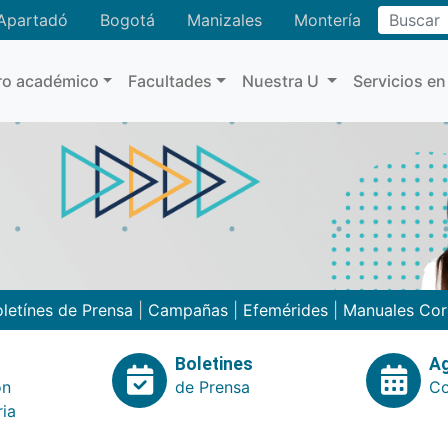
Buscar
Apartadó
Bogotá
Manizales
Montería
ro académico
Facultades
Nuestra U
Servicios en
letínes de Prensa
|
Campañas
|
Efemérides
|
Manuales Cor
Boletines
A
ón
de Prensa
Co
ria