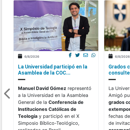
6/8/2026
6/8/2026
La Universidad participó en la
Grados c
Asamblea de la COC...
consulte 
Manuel David Gómez
representó
La Univer
a la Universidad en la Asamblea
Amigó pub
General de la
Conferencia de
grados c
Instituciones Católicas de
extempo
Teología
y participó en el X
fechas de
Simposio Bíblico-Teológico,
de invitac
realizados en Brasil.
ceremon