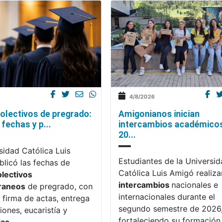
4/8/2026
olectivos de pregrado:
Amigonianos inician
fechas y p...
intercambios académico
20...
sidad Católica Luis
Estudiantes de la Universi
licó las fechas de
Católica Luis Amigó realiza
olectivos
intercambios
nacionales e
raneos
de pregrado, con
internacionales durante el
 firma de actas, entrega
segundo semestre de 2026
iones, eucaristía y
fortaleciendo su formación,
ias
.