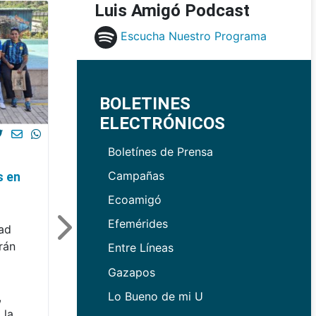
Luis Amigó Podcast
Escucha Nuestro Programa
BOLETINES
ELECTRÓNICOS
Boletínes de Prensa
Campañas
s en
Ecoamigó
Efemérides
dad
rán
Entre Líneas
Gazapos
Lo Bueno de mi U
,
 la