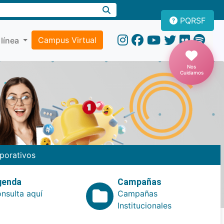
PQRSF
Campus Virtual
 línea
Nos
Cuidamos
porativos
genda
Campañas
nsulta aquí
Campañas
Institucionales