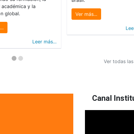
d
académica y la
n global.
Ver más...
..
Lee
Leer más...
Ver todas las
Canal Instit