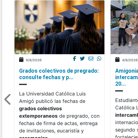
6/8/2026
4/8/2026
Grados colectivos de pregrado:
Amigonia
consulte fechas y p...
intercam
20...
La Universidad Católica Luis
Estudiant
Amigó publicó las fechas de
Católica 
grados colectivos
intercam
extemporaneos
de pregrado, con
internaci
fechas de firma de actas, entrega
segundo 
de invitaciones, eucaristía y
fortaleci
ceremonias
.