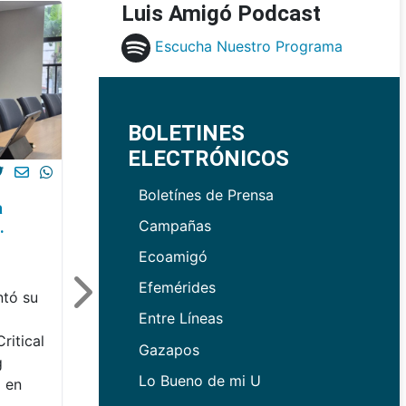
Luis Amigó Podcast
Escucha Nuestro Programa
BOLETINES
ELECTRÓNICOS
Boletínes de Prensa
a
Campañas
.
Ecoamigó
Efemérides
tó su
Entre Líneas
o
ritical
Gazapos
g
Lo Bueno de mi U
 en