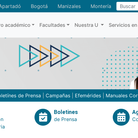
Buscar
Apartadó
Bogotá
Manizales
Montería
ro académico
Facultades
Nuestra U
Servicios en
letínes de Prensa
|
Campañas
|
Efemérides
|
Manuales Cor
Boletines
A
ón
de Prensa
Co
ria