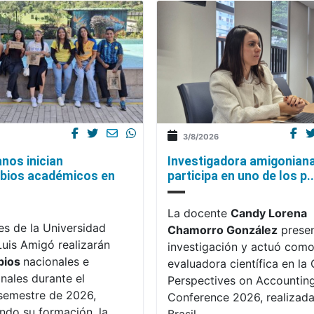
3/8/2026
nos inician
Investigadora amigonian
bios académicos en
participa en uno de los p..
La docente
Candy Lorena
es de la Universidad
Chamorro González
presen
Luis Amigó realizarán
investigación y actuó com
bios
nacionales e
evaluadora científica en la C
onales durante el
Perspectives on Accountin
semestre de 2026,
Conference 2026, realizada
endo su formación, la
Brasil.