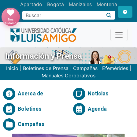
Apartadó
Bogotá
Manizales
Montería
Buscar
Nos
Cuidamos
Información y Prensa
Inicio
|
Boletínes de Prensa
|
Campañas
|
Efemérides
|
Manuales Corporativos
Acerca de
Noticias
Boletines
Agenda
Campañas