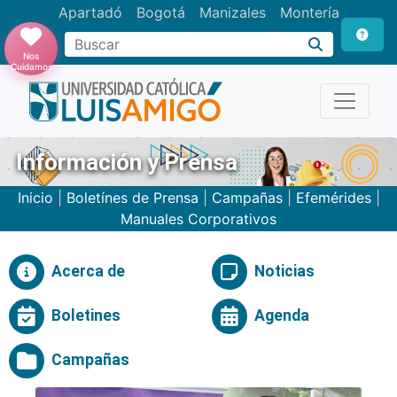
Apartadó
Bogotá
Manizales
Montería
Buscar
Nos
Cuidamos
Información y Prensa
Inicio
|
Boletínes de Prensa
|
Campañas
|
Efemérides
|
Manuales Corporativos
Acerca de
Noticias
Boletines
Agenda
Campañas