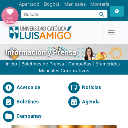
Apartadó
Bogotá
Manizales
Montería
Buscar
Nos
Cuidamos
Información y Prensa
Inicio
|
Boletínes de Prensa
|
Campañas
|
Efemérides
|
Manuales Corporativos
Acerca de
Noticias
Boletines
Agenda
Campañas