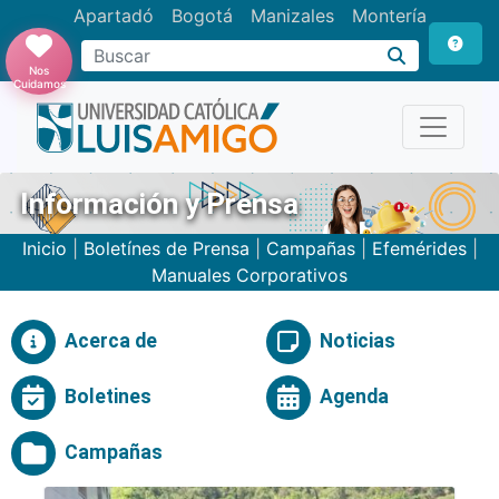
Apartadó
Bogotá
Manizales
Montería
Buscar
Nos
Cuidamos
Información y Prensa
Inicio
|
Boletínes de Prensa
|
Campañas
|
Efemérides
|
Manuales Corporativos
Acerca de
Noticias
Boletines
Agenda
Campañas