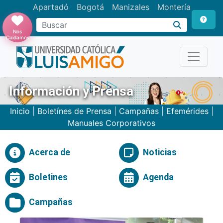
Apartadó
Bogotá
Manizales
Montería
Buscar
Nos
Cuidamos
Información y Prensa
Inicio
|
Boletínes de Prensa
|
Campañas
|
Efemérides
|
Manuales Corporativos
Acerca de
Noticias
Boletines
Agenda
Campañas