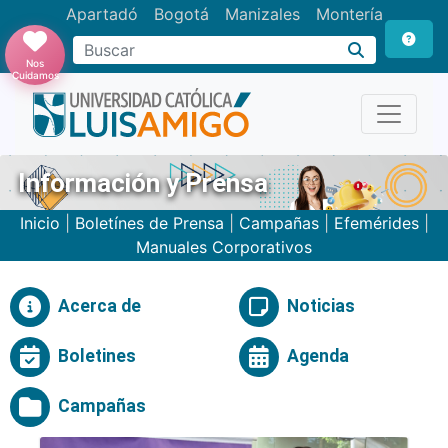
Apartadó
Bogotá
Manizales
Montería
Buscar
Nos
Cuidamos
Información y Prensa
Inicio
|
Boletínes de Prensa
|
Campañas
|
Efemérides
|
Manuales Corporativos
Acerca de
Noticias
Boletines
Agenda
Campañas