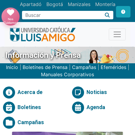
Apartadó
Bogotá
Manizales
Montería
Buscar
Nos
Cuidamos
Información y Prensa
Inicio
|
Boletínes de Prensa
|
Campañas
|
Efemérides
|
Manuales Corporativos
Acerca de
Noticias
Boletines
Agenda
Campañas